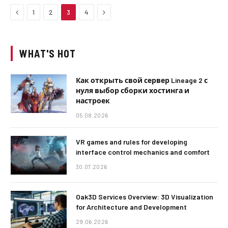
Previous
Next
1
2
3
4
WHAT'S HOT
Как открыть свой сервер Lineage 2 с
нуля выбор сборки хостинга и
настроек
05.08.2026
VR games and rules for developing
interface control mechanics and comfort
30.07.2026
Oak3D Services Overview: 3D Visualization
for Architecture and Development
29.06.2026