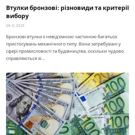
Втулки бронзові: різновиди та критерії
вибору
09.12.2023
Бронзові втулки є невід’ємною частиною багатьох
пристосувань механічного типу. Вони затребувані у
сфері промисловості та будівництва, оскільки чудово
справляються зі…