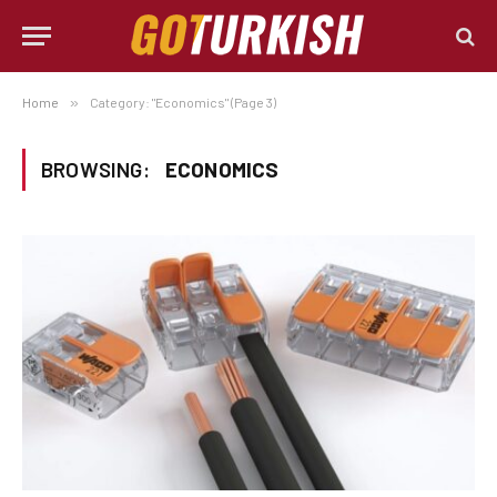
Home
»
Category: "Economics" (Page 3)
BROWSING:
ECONOMICS