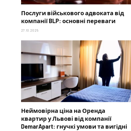
Послуги військового адвоката від
компанії BLP: основні переваги
27.10.2025
Неймовірна ціна на Оренда
квартир у Львові від компанії
DemarApart: гнучкі умови та вигідні