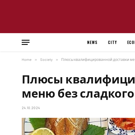
NEWS
CITY
ECO
Home
»
Society
»
Плюсы квалифицированной доставки мен
Плюсы квалифици
меню без сладкого
24.10.2024