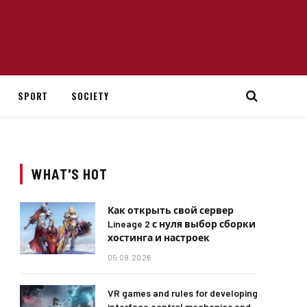
SPORT
SOCIETY
WHAT'S HOT
Как открыть свой сервер
Lineage 2 с нуля выбор сборки
хостинга и настроек
05.08.2026
VR games and rules for developing
interface control mechanics and