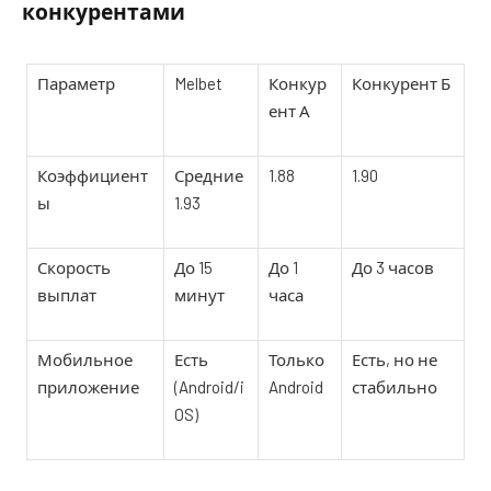
конкурентами
Параметр
Melbet
Конкур
Конкурент Б
ент А
Коэффициент
Средние
1.88
1.90
ы
1.93
Скорость
До 15
До 1
До 3 часов
выплат
минут
часа
Мобильное
Есть
Только
Есть, но не
приложение
(Android/i
Android
стабильно
OS)