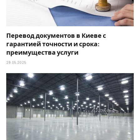
Перевод документов в Киеве с
гарантией точности и срока:
преимущества услуги
29.05.2025