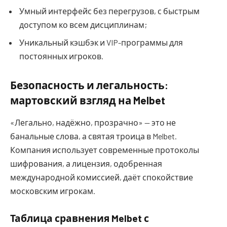
Умный интерфейс без перегрузов, с быстрым
доступом ко всем дисциплинам;
Уникальный кэшбэк и VIP-программы для
постоянных игроков.
Безопасность и легальность:
мартовский взгляд на Melbet
«Легально, надёжно, прозрачно» — это не
банальные слова, а святая троица в Melbet.
Компания использует современные протоколы
шифрования, а лицензия, одобренная
международной комиссией, даёт спокойствие
московским игрокам.
Таблица сравнения Melbet с