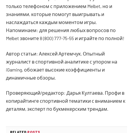
только телефоном с приложением Melbet, но и
знаниями, которые помогут выигрывать и
наслаждаться каждым моментом игры.
Напоминаем: для решения любых вопросов по
Melbet звоните 8 (800) 777-75-55 и играйте по полной!
Автор статьи: Алексей Артемчук. Опытный
журналист в спортивной аналитике с упором на
iGaming, обожает высокие коэффициенты и
динамичные обзоры.
Проверяющий/редактор: Дарья Култаева. Профи в
копирайтинге спортивной тематики с вниманием к
деталям, эксперт по букмекерским трендам.
RELATED
POSTS