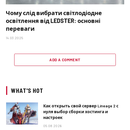
Чому слід вибрати світлодіодне
освітлення від LEDSTER: основні
переваги
14.03.2025
ADD A COMMENT
WHAT'S HOT
Как открыть свой сервер Lineage 2 с
нуля выбор сборки хостинга и
настроек
05.08.2026