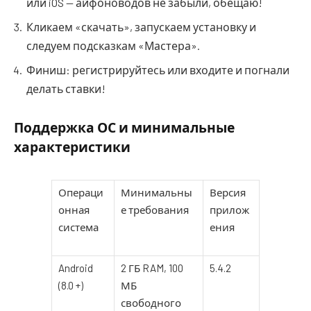
или iOS — айфоноводов не забыли, обещаю!
Кликаем «скачать», запускаем установку и
следуем подсказкам «Мастера».
Финиш: регистрируйтесь или входите и погнали
делать ставки!
Поддержка ОС и минимальные
характеристики
Операци
Минимальны
Версия
онная
е требования
прилож
система
ения
Android
2 ГБ RAM, 100
5.4.2
(8.0 +)
МБ
свободного