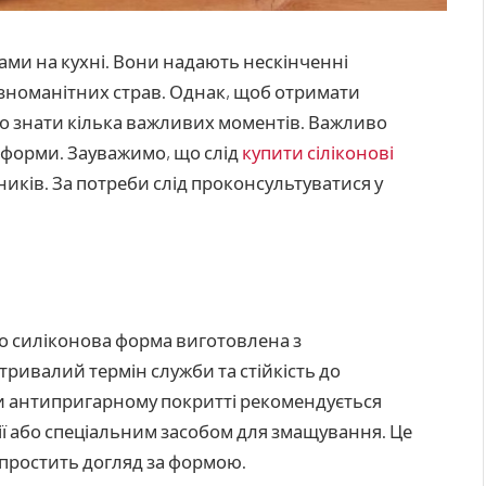
ами на кухні. Вони надають нескінченні
ізноманітних страв.
Однак, щоб отримати
о знати кілька важливих моментів. Важливо
 форми. Зауважимо, що слід
купити сіліконові
иків. За потреби слід проконсультуватися у
о силіконова форма виготовлена з
тривалий термін служби та стійкість до
ри антипригарному покритті рекомендується
ї або спеціальним засобом для змащування. Це
простить догляд за формою.