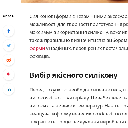
Силіконові форми є незамінними аксесуар
SHARE
можливості для творчості приготування р
максимум використання силікону, важлив
також правильно визначитися із вибором
форми
у надійних, перевірених постачальн
фахівців.
Вибір якісного силікону
Перед покупкою необхідно впевнитись, щ
високоякісного матеріалу. Це забезпечить 
високих та низьких температур. Навіть п
змащувати форму невеликою кількістю олі
покращить процес вилучення виробів та с