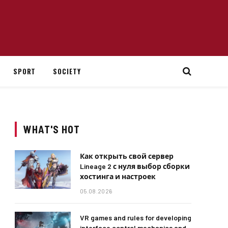
SPORT
SOCIETY
WHAT'S HOT
Как открыть свой сервер
Lineage 2 с нуля выбор сборки
хостинга и настроек
05.08.2026
VR games and rules for developing
interface control mechanics and