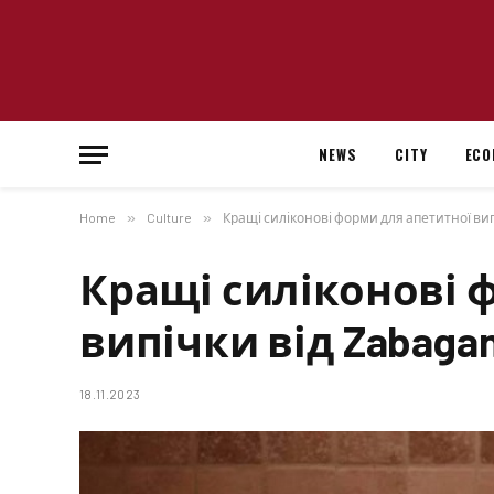
NEWS
CITY
ECO
Home
»
Culture
»
Кращі силіконові форми для апетитної вип
Кращі силіконові 
випічки від Zabaga
18.11.2023