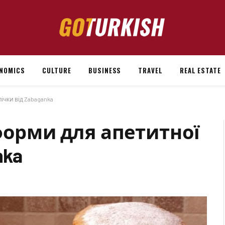
NOMICS
CULTURE
BUSINESS
TRAVEL
REAL ESTATE
ічки від Zabaganka
форми для апетитної
nka