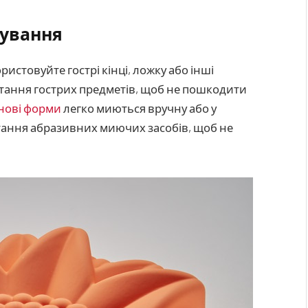
сування
стовуйте гострі кінці, ложку або інші
стання гострих предметів, щоб не пошкодити
нові форми
легко миються вручну або у
ання абразивних миючих засобів, щоб не