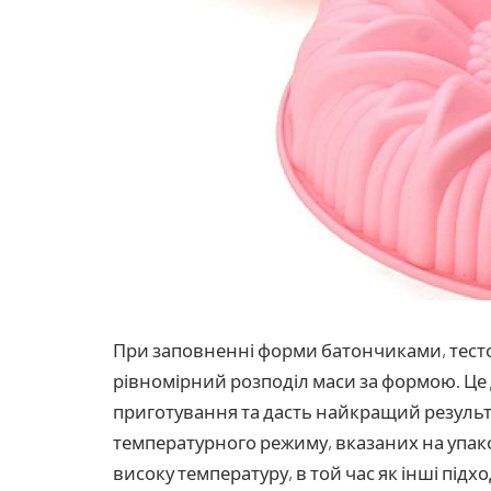
При заповненні форми батончиками, тесто
рівномірний розподіл маси за формою. Ц
приготування та дасть найкращий резуль
температурного режиму, вказаних на упак
високу температуру, в той час як інші під