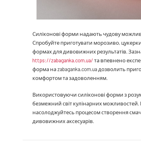
Силіконові форми надають чудову можлив
Спробуйте приготувати морозиво, цукерки, 
формах для дивовижних результатів. Заз
https://zabaganka.com.ua/
та впевнено експе
форма на zabaganka.com.ua дозволить приго
комфортом та задоволенням.
Використовуючи силіконові форми з розумо
безмежний світ кулінарних можливостей. 
насолоджуйтесь процесом створення смач
дивовижних аксесуарів.